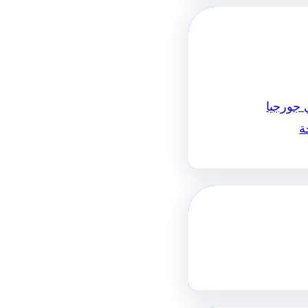
 جورجيا
ة