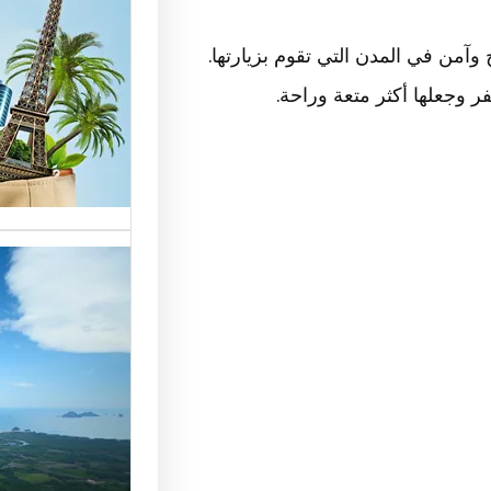
الوافدي
 وجعلها أكثر متعة وراحة.
شركات ا
خدمات م
الوافدين
تحسين 
سياحة:
الزبائن 
رقم شرك