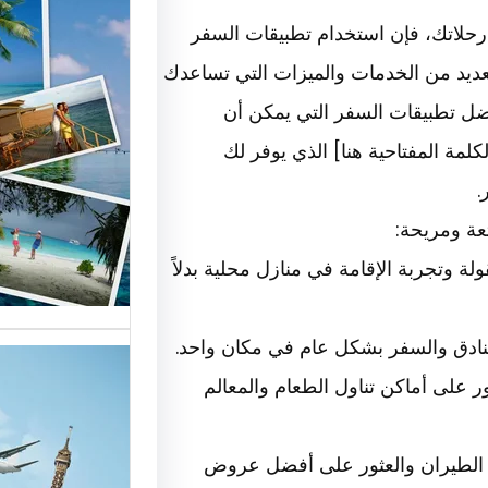
رحلاتك، فإن استخدام تطبيقات السفر
أهمية و
ديد من الخدمات والميزات التي تساعدك
ل تطبيقات السفر التي يمكن أن
السياحة
مة المفتاحية هنا] الذي يوفر لك
السوق
.
أسماء ش
عة ومريحة:
العالمية
معقولة وتجربة الإقامة في منازل محلية بدلاً
الأساسية
 والعثور على أماكن تناول الطعام والمعالم
تقدم ش
ة أسعار الطيران والعثور على أفضل عروض
خدمات م