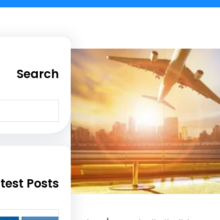
Search
S
e
a
r
c
h
test Posts