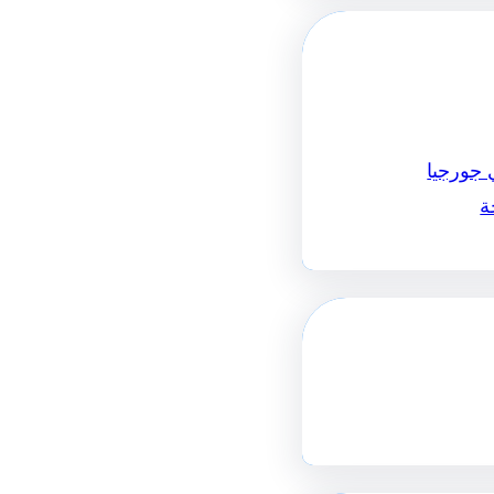
 جورجيا
ة