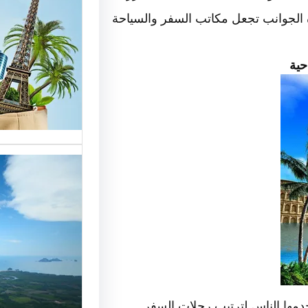
 الجوانب تجعل مكاتب السفر والسياحة
الوافدي
شركات ا
حية
خدمات م
الوافدين
تحسين 
سياحة:
الزبائن 
دمها الناس لترتيب رحلات السفر
رقم شرك