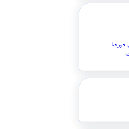
 جورجيا
ة