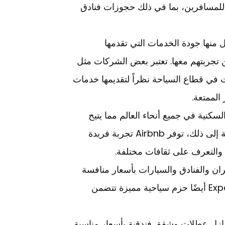
 للمسافرين، بما في ذلك حجوزات فنادق
منها جودة الخدمات التي تقدمها
 تجربتهم معها. تعتبر بعض الشركات مثل
 بين أفضل الشركات في قطاع السياحة نظراً لتقديمها خدمات
الممتعة.
ات السكنية في جميع أنحاء العالم مما يتيح
للمسافرين إيجاد أماكن إقامة مريحة وبأسعار مناسبة. بالإضافة إلى ذلك، توفر Airbnb تجربة فريدة
والتعرف على ثقافات مختلفة.
 خدمات حجوزات الطيران والفنادق والسيارات بأسعار منافسة
وتوفر تجربة سفر مريحة وميسرة للمسافرين. كما توفر Expedia أيضًا حزم سياحية مميزة تتضمن
ت فنادق ومنازل عطلات وشقق فندقية بأسعار مناسبة