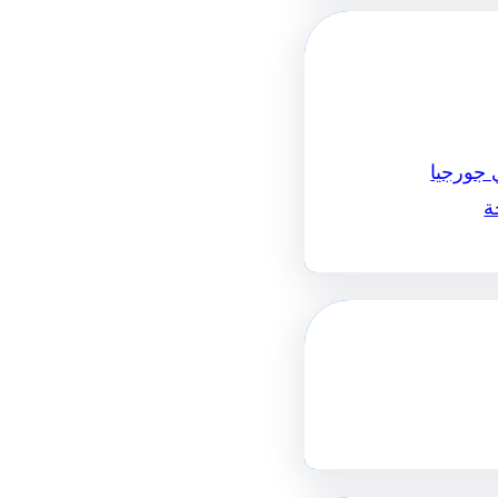
 جورجيا
ة