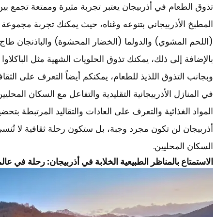
تذوق الطعام في أذربيجان يعتبر تجربة مثيرة وممتعة تجمع بين 
المطبخ الأذربيجاني بتنوعه وغناه، حيث يمكنك تجربة مجموعة 
(اللحم المشوي) والدولما (الخضار المحشوة) والباذنجان طاج 
بالإضافة إلى ذلك، يمكنك تذوق الحلويات الشهية مثل الباكلاوا 
وبجانب التذوق اللذيذ للطعام، يمكنكم أيضاً التعرف على الثقا
في المنازل الأذربيجانية التقليدية والتفاعل مع السكان المحليي
المواد الغذائية والتعرف على العادات والتقاليد المرتبطة بتح
أذربيجان لن تكون مجرد وجبة، بل ستكون رحلة ثقافية لا تُنس
السكان المحليين.
الاستمتاع بالمناظر الطبيعية الخلابة في أذربيجان: رحلة في عال