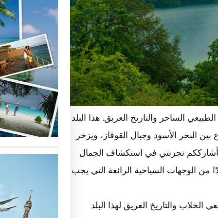
أهمية و
السياحة
السوق
أسماء ش
العالمية
طبيعي الساحر والتاريخ العريق. هذا البلد
الأساسية
 بين البحر الأسود وجبال القوقاز، ويزخر
، سأشارككم تجربتي في استكشاف الجمال
ًا من الوجهات السياحية الرائعة التي يجب
تقدم ش
الخلاب والتاريخ العريق لهذا البلد
خدمات م