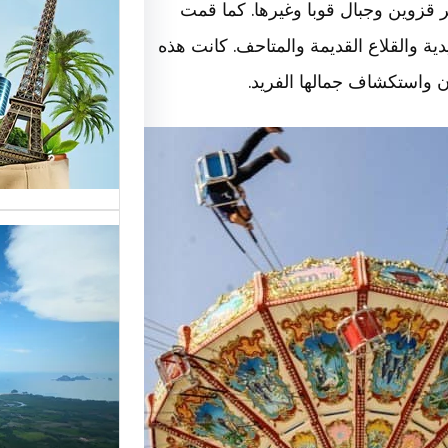
حر قزوين وجبال قوبا وغيرها. كما قمت
الوافدي
ليدية والقلاع القديمة والمتاحف. كانت هذه
ن واستكشاف جمالها الفريد.
شركات ا
خدمات م
الوافدين
تحسين 
سياحة:
الزبائن 
رقم شرك