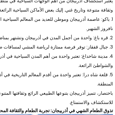
يعتبر استكشاف أذربيجان من أهم الوجهات السياحية في منطقة
وثقافة متنوعة وتاريخ غني. إليك بعض الأماكن السياحية الرائعة
1. باكو: عاصمة أذربيجان وموطن للعديد من المعالم السياحية ا
نافروز الشهير.
2. قره باغ: واحدة من أجمل المدن في أذربيجان وتشتهر بمناظرها الطبيعية الخلابة وبحيراتها الجميلة.
3. جبال قفقاز: توفر فرصة ممتازة لرياضة المشي لمسافات طويلة والتجول في الطبيعة الخلابة.
4. مدينة شاخداغ: تعتبر واحدة من أهم المدن السياحية في أذر
والشواطئ الرائعة.
5. قلعة شاه درا: تعتبر واحدة من أقدم المعالم التاريخية في 
المنطقة.
باختصار، تتميز أذربيجان بتنوعها الطبيعي الرائع وثقافتها المتن
للاستكشاف والاستمتاع.
تذوق الطعام الشهي في أذربيجان: تجربة الطعام والثقافة المحل