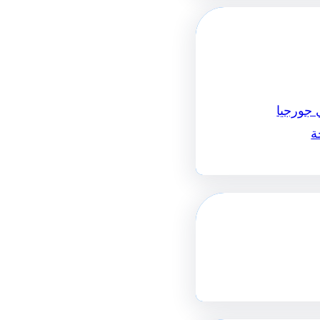
 جورجيا
ة