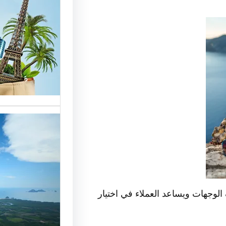
الوافدي
شركات ا
خدمات م
الوافدين
تحسين 
سياحة:
لوجهات ويساعد العملاء في اختيار
الزبائن 
رقم شرك