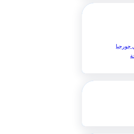
 جورجيا
ة