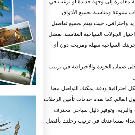
ة مغامرة إلى وجهة جديدة أو ترغب في
 متنوعة ومناسبة لجميع الأذواق.
أهمية و
د واحترافي، حيث يهتم بجميع تفاصيل
السياحة
ختيار الجولات السياحية المناسبة. بفضل
السوق
بتك السياحية سهلة ومريحة دون أي
أسماء ش
لى ضمان الجودة والاحترافية في ترتيب
العالمية
الأساسية
.
 احترافية ودقة. يمكنك التواصل معنا
 العالم. كما نقدم خدمات تأمين الرحلات
 والبرية، وتوفير دليل سياحي محترف
تقدم ش
سعداء بمساعدتك في ترتيب رحلتك بأفضل
خدمات م