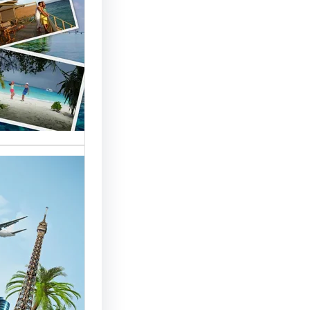
السياحة 
السوق
أسماء شر
العالمية 
الأساسية 
تقدم شر
بمصر خد
للسائحين
شركات ال