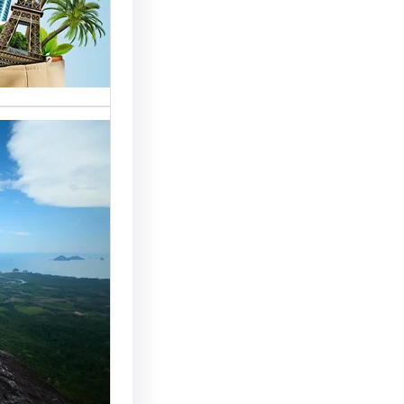
خدمات مت
الوافدين،
تحسين 
سياحة: 
لجذب ال
النجاح
رقم شركة
أساسي لج
النجاح…