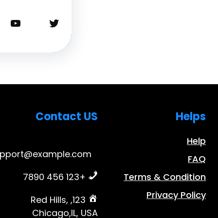
تويتر
يوتيوب
Contact US
Helps
Help
upport@example.com
FAQ
+123 456 7890
Terms & Condition
Privacy Policy
123, Red Hills,
Chicago,IL, USA