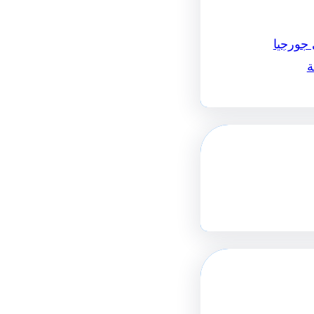
 جورجيا
ة