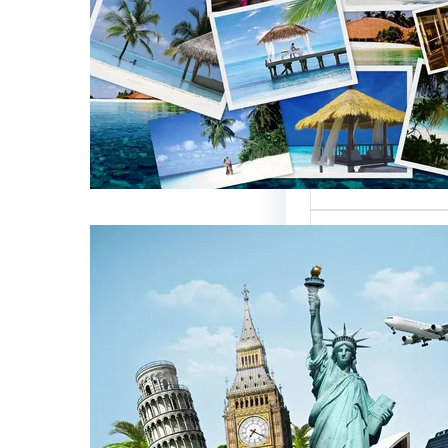
العالمية على
كات السياحة
تعتبر من العناصر
التي تؤثر…
كات السياحة
مات متميزة
 الوافدين
سياحة بمصر تقدم