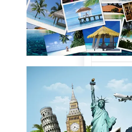
العالمية على
كات السياحة
تعتبر من العناصر
التي تؤثر…
كات السياحة
مات متميزة
 الوافدين
سياحة بمصر تقدم