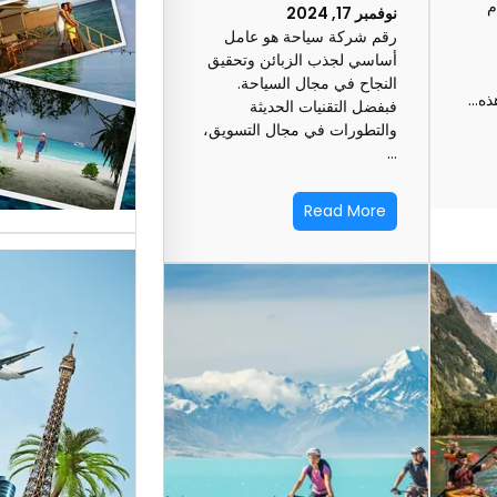
م
السياحة 
نوفمبر 17, 2024
رقم شركة سياحة هو عامل
السوق
أساسي لجذب الزبائن وتحقيق
النجاح في مجال السياحة.
هذه…
فبفضل التقنيات الحديثة
أسماء شر
والتطورات في مجال التسويق،
العالمية 
…
الأساسية 
Read More
تقدم شر
بمصر خد
للسائحين
شركات ال