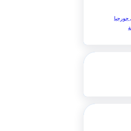
 جورجيا
ة