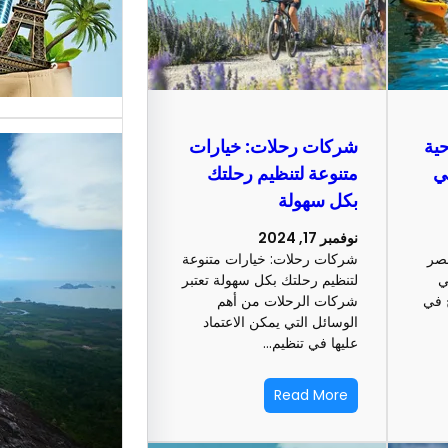
خدمات مت
الوافدين،
احية
شركات رحلات: خيارات
ي
متنوعة لتنظيم رحلتك
تحسين 
بكل سهولة
سياحة: 
نوفمبر 17, 2024
صر
شركات رحلات: خيارات متنوعة
لجذب ال
ي
لتنظيم رحلتك بكل سهولة تعتبر
 في
شركات الرحلات من أهم
الوسائل التي يمكن الاعتماد
النجاح
عليها في تنظيم…
رقم شركة
Read More
أساسي لج
النجاح…