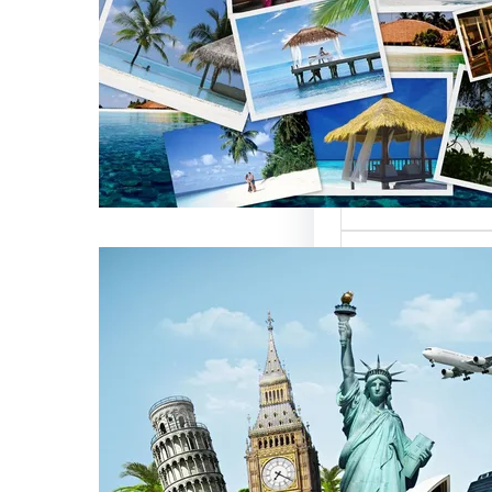
العالمية على
كات السياحة
تعتبر من العناصر
التي تؤثر…
كات السياحة
مات متميزة
 الوافدين
سياحة بمصر تقدم