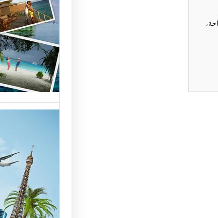
السياحة 
حة،
السوق
أسماء شر
العالمية 
الأساسية 
تقدم شر
بمصر خد
للسائحين
شركات ال