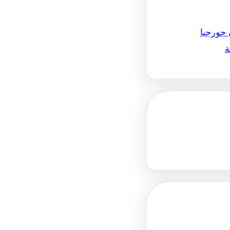
 جورجيا
ة