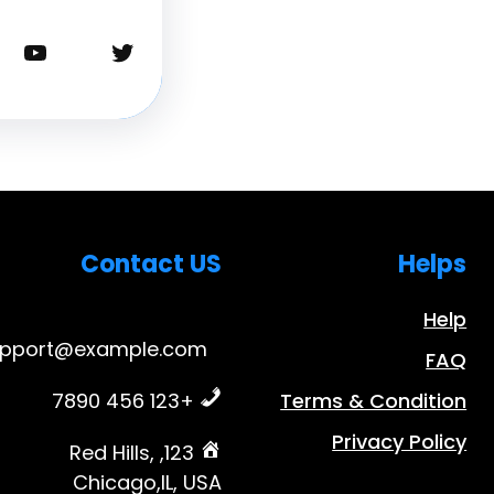
تويتر
يوتيوب
Contact US
Helps
Help
upport@example.com
FAQ
+123 456 7890
Terms & Condition
Privacy Policy
123, Red Hills,
Chicago,IL, USA