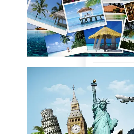
العالمية على
كات السياحة
تعتبر من العناصر
التي تؤثر…
كات السياحة
مات متميزة
 الوافدين
سياحة بمصر تقدم