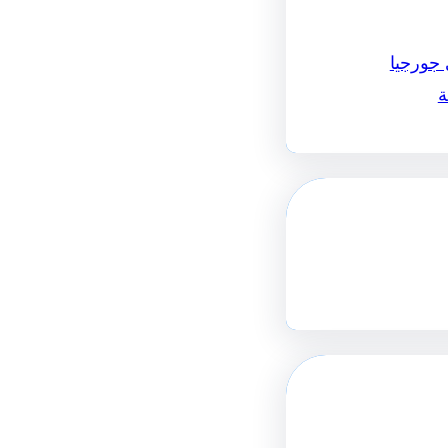
 جورجيا
ة