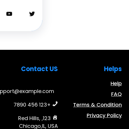
تويتر
يوتيوب
Contact US
Helps
Help
upport@example.com
FAQ
+123 456 7890
Terms & Condition
Privacy Policy
123, Red Hills,
Chicago,IL, USA