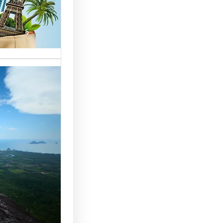
خدمات مت
الوافدين،
تحسين 
سياحة: 
لجذب ال
النجاح
رقم شركة
أساسي لج
النجاح…