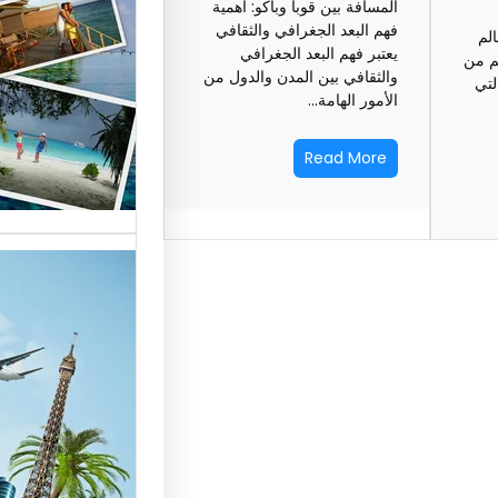
المسافة بين قوبا وباكو: أهمية
السياحة 
فهم البعد الجغرافي والثقافي
الم
يعتبر فهم البعد الجغرافي
السوق
لم من
والثقافي بين المدن والدول من
لتي
الأمور الهامة…
أسماء شر
العالمية 
Read More
الأساسية 
تقدم شر
بمصر خد
للسائحين
شركات ال