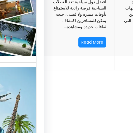
أفضل دول سياحية تعد العطلات
السياحة 
جهات
السياحية فرصة رائعة للاستمتاع
ضن
بأوقات مميزة ولا تُنسى، حيث
السوق
 التي
يمكن للمسافرين اكتشاف
ثقافات جديدة ومشاهدة…
أسماء شر
العالمية 
Read More
الأساسية 
تقدم شر
بمصر خد
للسائحين
شركات ال