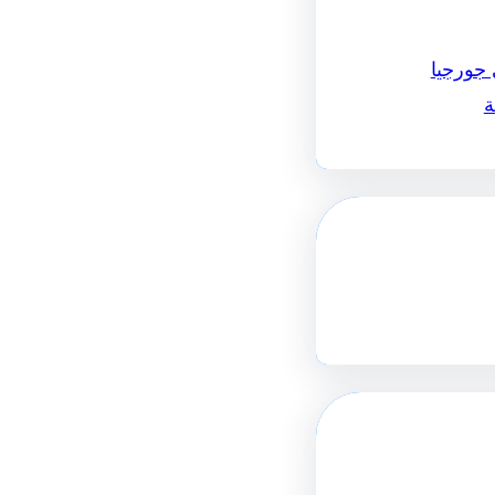
 جورجيا
ة