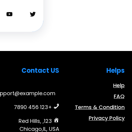
تويتر
يوتيوب
Contact US
Helps
Help
upport@example.com
FAQ
+123 456 7890
Terms & Condition
Privacy Policy
123, Red Hills,
Chicago,IL, USA