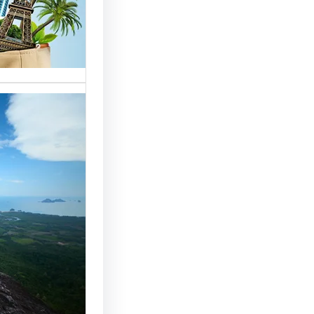
خدمات مت
الوافدين،
تحسين 
سياحة: 
لجذب ال
النجاح
رقم شركة
أساسي لج
النجاح…