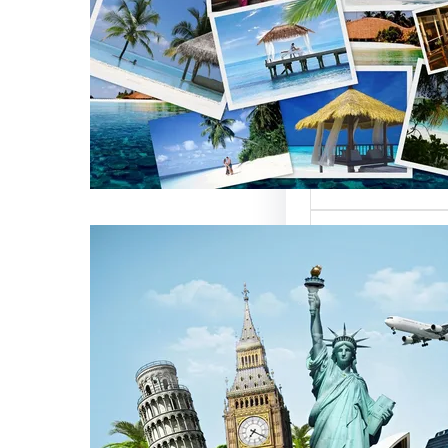
العالمية على
كات السياحة
تعتبر من العناصر
التي تؤثر…
كات السياحة
مات متميزة
 الوافدين
سياحة بمصر تقدم