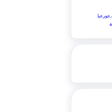
 جورجيا
ة