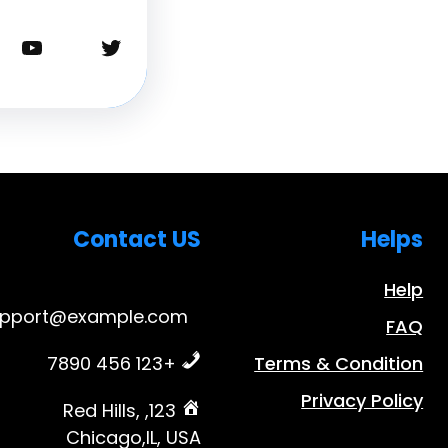
تويتر
يوتيوب
Contact US
Helps
Help
upport@example.com
FAQ
+123 456 7890
Terms & Condition
Privacy Policy
123, Red Hills,
Chicago,IL, USA