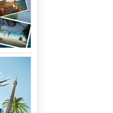
السياحة 
السوق
أسماء شر
العالمية 
الأساسية 
تقدم شر
بمصر خد
للسائحين
شركات ال