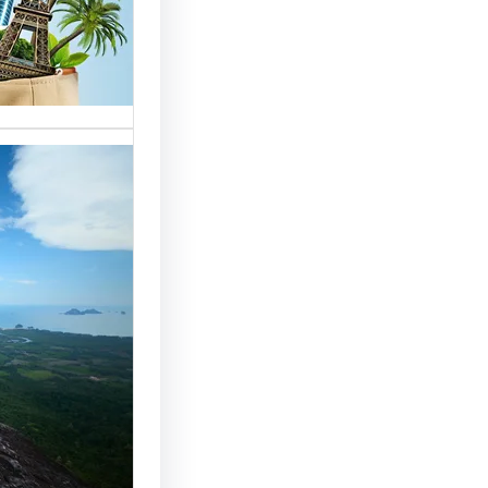
خدمات مت
الوافدين،
تحسين 
سياحة: 
لجذب ال
النجاح
رقم شركة
أساسي لج
النجاح…