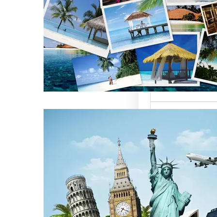
العالمية على
كات السياحة
تعتبر من العناصر
التي تؤثر…
كات السياحة
مات متميزة
 الوافدين
سياحة بمصر تقدم