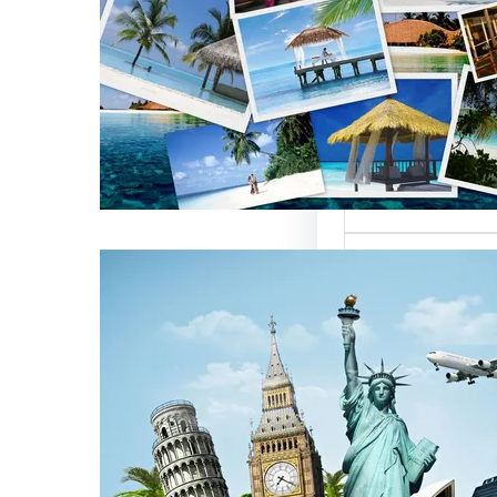
العالمية على
كات السياحة
تعتبر من العناصر
التي تؤثر…
كات السياحة
مات متميزة
 الوافدين
سياحة بمصر تقدم