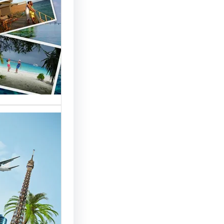
السياحة 
السوق
أسماء شر
العالمية 
الأساسية 
تقدم شر
بمصر خد
للسائحين
شركات ال