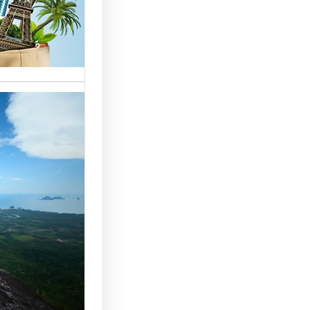
خدمات مت
الوافدين،
تحسين 
سياحة: 
لجذب ال
النجاح
رقم شركة
أساسي لج
النجاح…