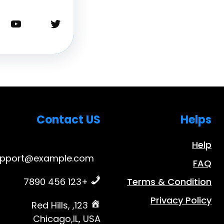
تويتر
يوتيوب
Contact US
Helps
Help
upport@example.com
FAQ
+123 456 7890
Terms & Condition
Privacy Policy
123, Red Hills,
Chicago,IL, USA