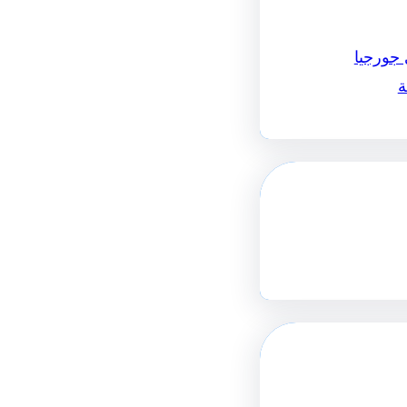
 جورجيا
ة