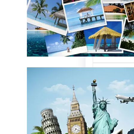
العالمية على
كات السياحة
تعتبر من العناصر
التي تؤثر…
كات السياحة
مات متميزة
 الوافدين
سياحة بمصر تقدم