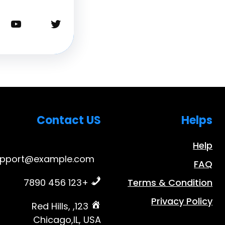
تويتر
يوتيوب
Contact US
Helps
Help
upport@example.com
FAQ
+123 456 7890
Terms & Condition
Privacy Policy
123, Red Hills,
Chicago,IL, USA