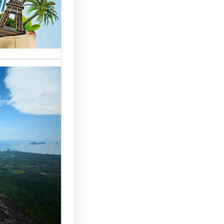
خدمات مت
الوافدين،
تحسين 
سياحة: 
لجذب ال
النجاح
رقم شركة
أساسي لج
النجاح…