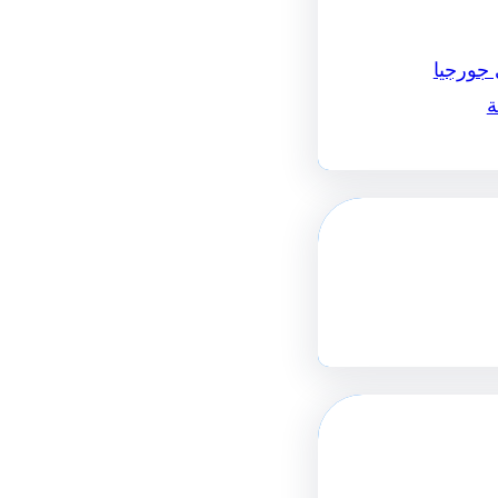
 جورجيا
ة