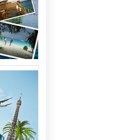
السياحة 
السوق
أسماء شر
العالمية 
الأساسية 
تقدم شر
بمصر خد
للسائحين
شركات ال