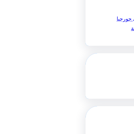
 جورجيا
ة