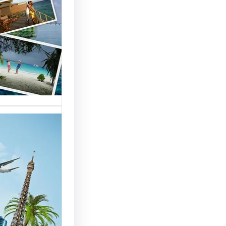
السياحة 
السوق
أسماء شر
العالمية 
الأساسية 
تقدم شر
بمصر خد
للسائحين
شركات ال