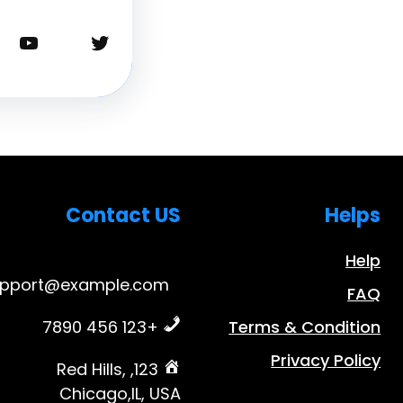
تويتر
يوتيوب
Contact US
Helps
Help
upport@example.com
FAQ
+123 456 7890
Terms & Condition
Privacy Policy
123, Red Hills,
Chicago,IL, USA