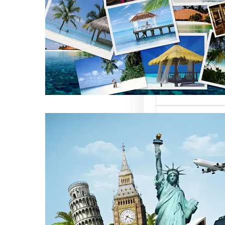
العالمية على
كات السياحة
تعتبر من العناصر
التي تؤثر…
كات السياحة
مات متميزة
 الوافدين
سياحة بمصر تقدم