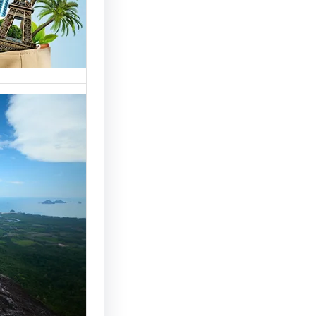
خدمات مت
الوافدين،
تحسين 
سياحة: 
لجذب ال
النجاح
رقم شركة
أساسي لج
النجاح…