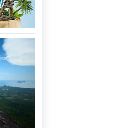
خدمات مت
الوافدين،
تحسين 
سياحة: 
لجذب ال
النجاح
رقم شركة
أساسي لج
النجاح…