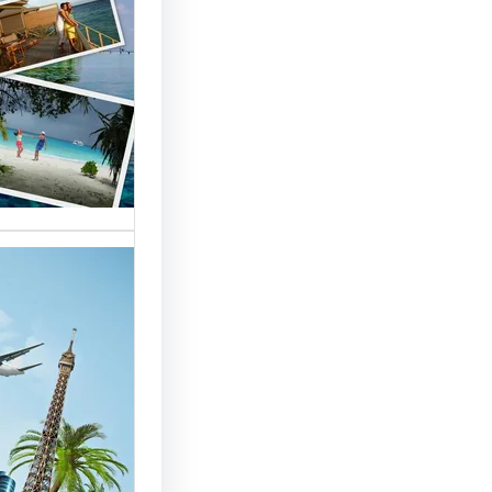
السياحة 
السوق
أسماء شر
العالمية 
الأساسية 
تقدم شر
بمصر خد
للسائحين
شركات ال