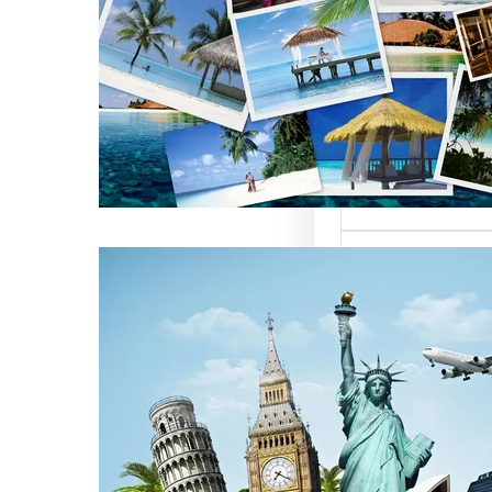
العالمية على
كات السياحة
تعتبر من العناصر
التي تؤثر…
كات السياحة
مات متميزة
 الوافدين
سياحة بمصر تقدم