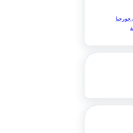
 جورجيا
ة