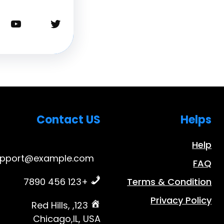
تويتر
يوتيوب
Contact US
Helps
Help
upport@example.com
FAQ
+123 456 7890
Terms & Condition
Privacy Policy
123, Red Hills,
Chicago,IL, USA