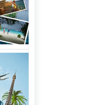
السياحة 
السوق
أسماء شر
العالمية 
الأساسية 
تقدم شر
بمصر خد
للسائحين
شركات ال