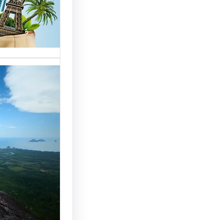
خدمات مت
الوافدين،
تحسين 
سياحة: 
لجذب ال
النجاح
رقم شركة
أساسي لج
النجاح…