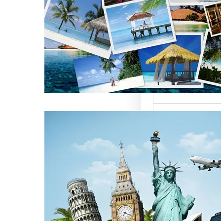
العالمية على
كات السياحة
تعتبر من العناصر
التي تؤثر…
كات السياحة
مات متميزة
 الوافدين
سياحة بمصر تقدم