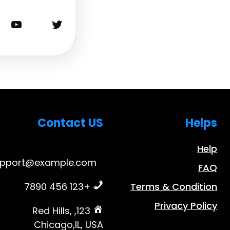
تويتر
يوتيوب
Contact US
Helps
Help
upport@example.com
FAQ
+123 456 7890
Terms & Condition
Privacy Policy
123, Red Hills,
Chicago,IL, USA