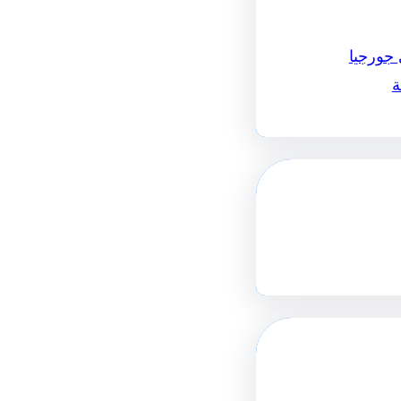
 جورجيا
ة