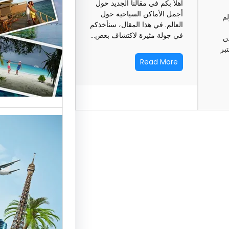
أهلاً بكم في مقالنا الجديد حول
السياحة 
أجمل الأماكن السياحية حول
لم
العالم. في هذا المقال، سنأخذكم
السوق
في جولة مثيرة لاكتشاف بعض…
ن
تبر
أسماء شر
Read More
العالمية 
الأساسية 
تقدم شر
بمصر خد
للسائحين
شركات ال