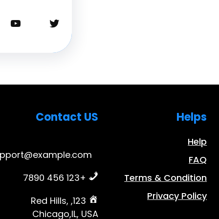
تويتر
يوتيوب
Contact US
Helps
Help
upport@example.com
FAQ
+123 456 7890
Terms & Condition
Privacy Policy
123, Red Hills,
Chicago,IL, USA