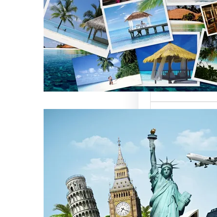
العالمية على
كات السياحة
تعتبر من العناصر
التي تؤثر…
كات السياحة
مات متميزة
 الوافدين
سياحة بمصر تقدم