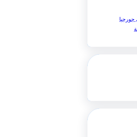
 جورجيا
ة