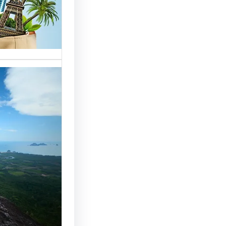
خدمات مت
الوافدين،
تحسين 
سياحة: 
لجذب ال
النجاح
رقم شركة
أساسي لج
النجاح…