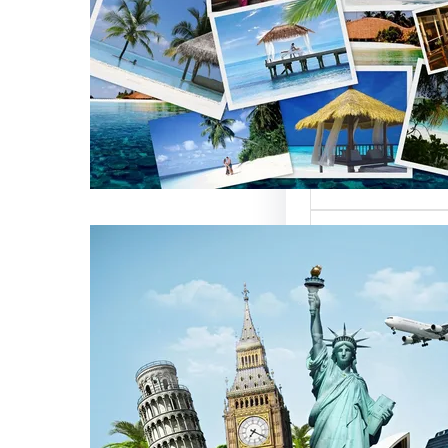
العالمية على
كات السياحة
تعتبر من العناصر
التي تؤثر…
كات السياحة
مات متميزة
 الوافدين
سياحة بمصر تقدم