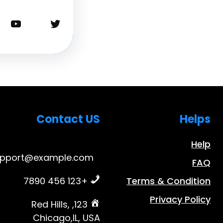
تويتر
يوتيوب
Contact US
Helps
Help
upport@example.com
FAQ
+123 456 7890
Terms & Condition
Privacy Policy
123, Red Hills,
Chicago,IL, USA