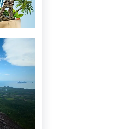
خدمات مت
الوافدين،
تحسين 
سياحة: 
لجذب ال
النجاح
رقم شركة
أساسي لج
النجاح…