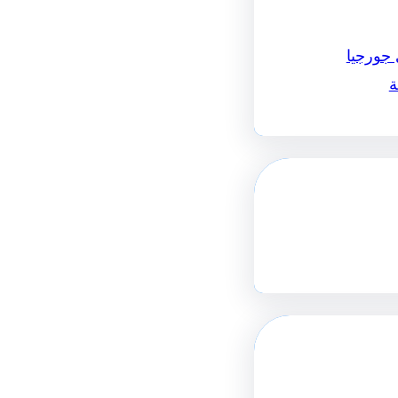
 جورجيا
ة