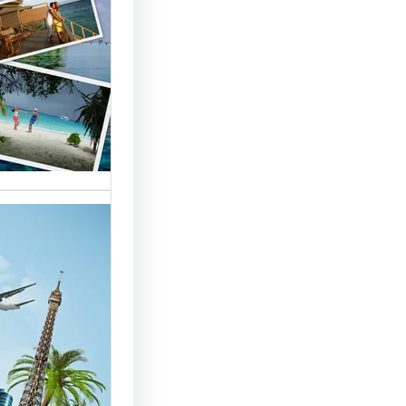
السياحة 
السوق
أسماء شر
العالمية 
الأساسية 
تقدم شر
بمصر خد
للسائحين
شركات ال