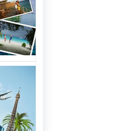
السياحة 
السوق
أسماء شر
العالمية 
الأساسية 
تقدم شر
بمصر خد
للسائحين
شركات ال