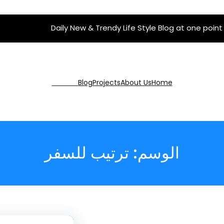
Daily New & Trendy Life Style Blog at one point
Get Pro
Blog
Projects
About Us
Home
الوسم:
ترتيب للسفر