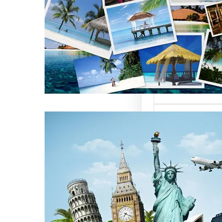
العالمية على
كات السياحة
تعتبر من العناصر
التي تؤثر…
كات السياحة
مات متميزة
 الوافدين
سياحة بمصر تقدم