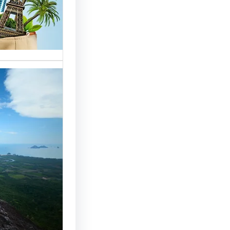
خدمات مت
الوافدين،
تحسين 
سياحة: 
لجذب ال
النجاح
رقم شركة
أساسي لج
النجاح…