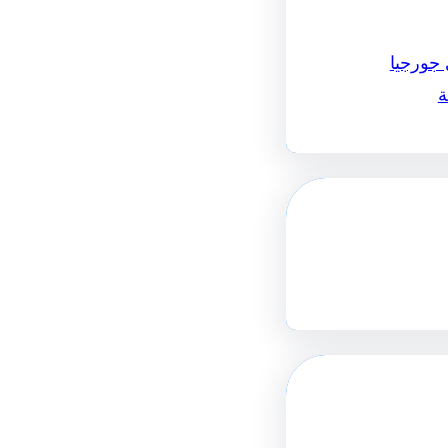
 جورجيا
ة