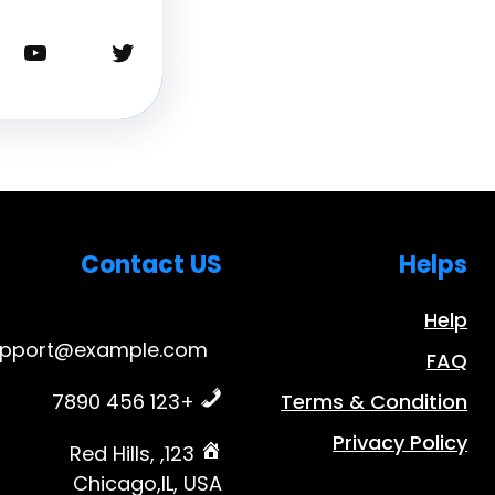
تويتر
يوتيوب
Contact US
Helps
Help
upport@example.com
FAQ
+123 456 7890
Terms & Condition
Privacy Policy
123, Red Hills,
Chicago,IL, USA