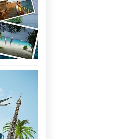
السياحة 
السوق
أسماء شر
العالمية 
الأساسية 
تقدم شر
بمصر خد
للسائحين
شركات ال