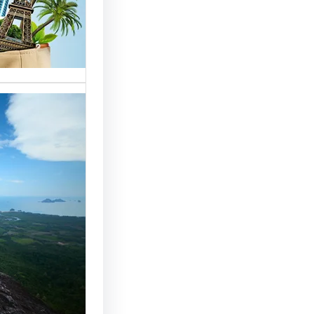
خدمات مت
الوافدين،
تحسين 
سياحة: 
لجذب ال
النجاح
رقم شركة
أساسي لج
النجاح…