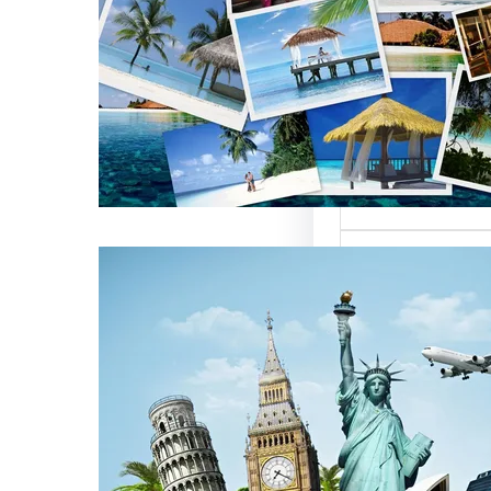
العالمية على
كات السياحة
تعتبر من العناصر
التي تؤثر…
كات السياحة
مات متميزة
 الوافدين
سياحة بمصر تقدم