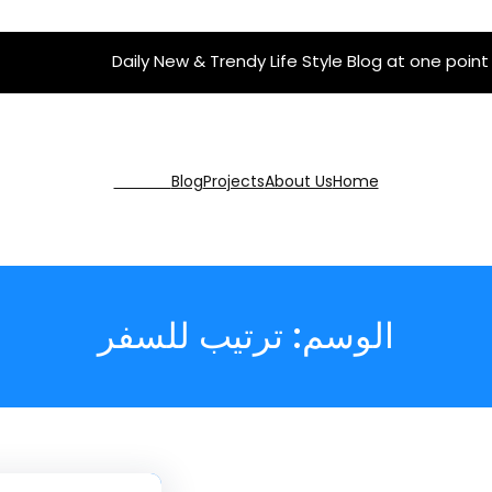
Daily New & Trendy Life Style Blog at one point
Get Pro
Blog
Projects
About Us
Home
الوسم:
ترتيب للسفر