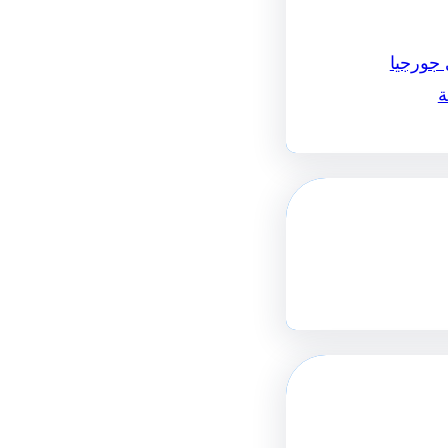
 جورجيا
ة