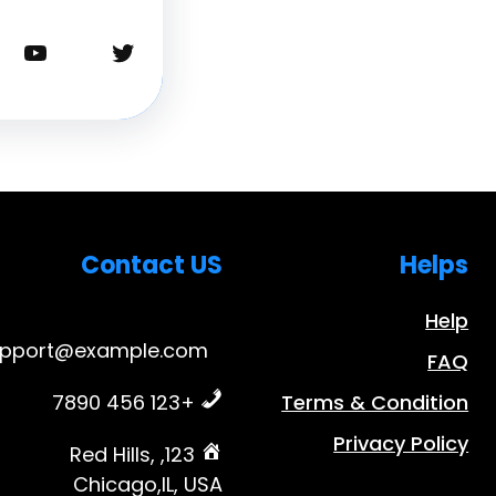
تويتر
يوتيوب
Contact US
Helps
Help
upport@example.com
FAQ
+123 456 7890
Terms & Condition
Privacy Policy
123, Red Hills,
Chicago,IL, USA