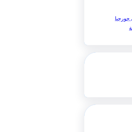
 جورجيا
ة