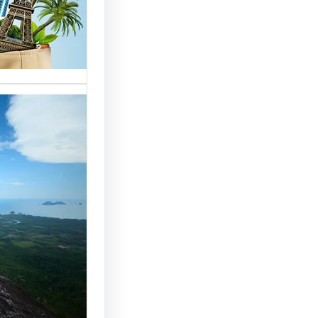
خدمات مت
الوافدين،
تحسين 
سياحة: 
لجذب ال
النجاح
رقم شركة
أساسي لج
النجاح…