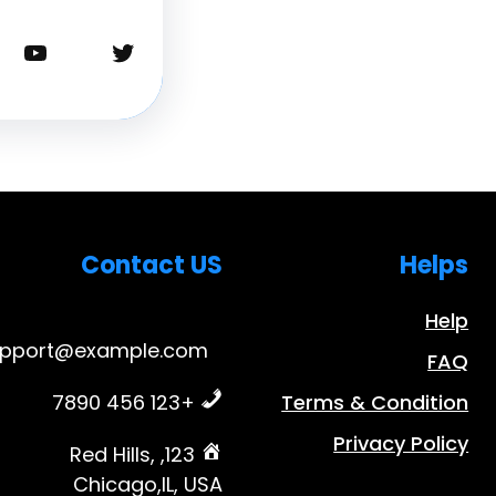
تويتر
يوتيوب
Contact US
Helps
Help
upport@example.com
FAQ
+123 456 7890
Terms & Condition
Privacy Policy
123, Red Hills,
Chicago,IL, USA