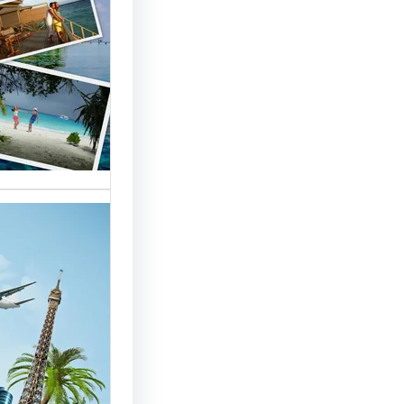
السياحة 
السوق
أسماء شر
العالمية 
الأساسية 
تقدم شر
بمصر خد
للسائحين
شركات ال