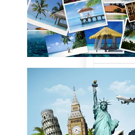
العالمية على
كات السياحة
تعتبر من العناصر
التي تؤثر…
كات السياحة
مات متميزة
 الوافدين
سياحة بمصر تقدم