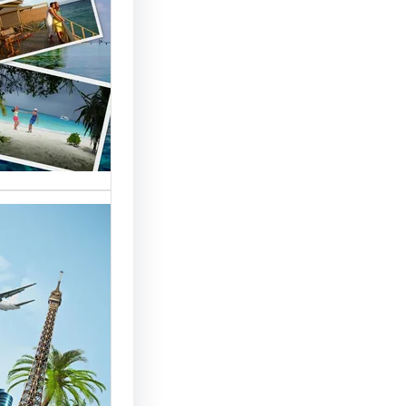
السياحة 
السوق
أسماء شر
العالمية 
الأساسية 
تقدم شر
بمصر خد
للسائحين
شركات ال