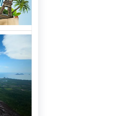
خدمات مت
الوافدين،
تحسين 
سياحة: 
لجذب ال
النجاح
رقم شركة
أساسي لج
النجاح…