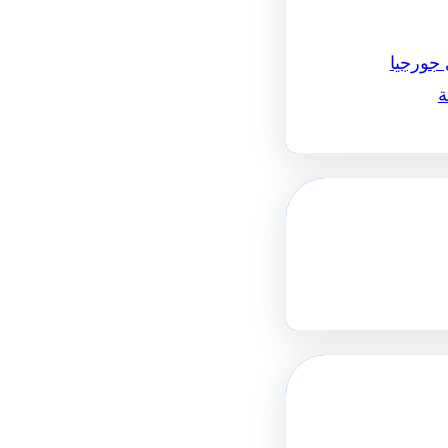
 جورجيا
ة