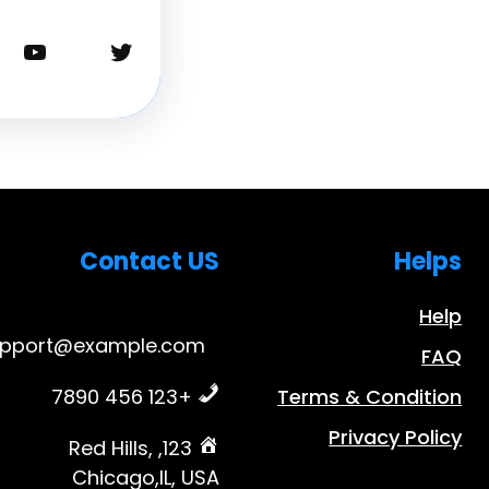
تويتر
يوتيوب
Contact US
Helps
Help
upport@example.com
FAQ
+123 456 7890
Terms & Condition
Privacy Policy
123, Red Hills,
Chicago,IL, USA