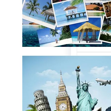
العالمية على
كات السياحة
تعتبر من العناصر
التي تؤثر…
كات السياحة
مات متميزة
 الوافدين
سياحة بمصر تقدم