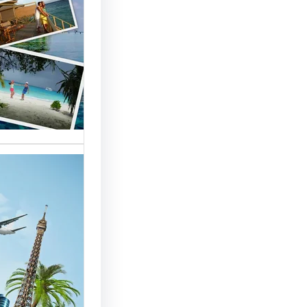
السياحة 
السوق
أسماء شر
العالمية 
الأساسية 
تقدم شر
بمصر خد
للسائحين
شركات ال