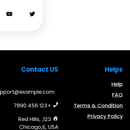
تويتر
يوتيوب
Contact US
Helps
Help
upport@example.com
FAQ
+123 456 7890
Terms & Condition
Privacy Policy
123, Red Hills,
Chicago,IL, USA