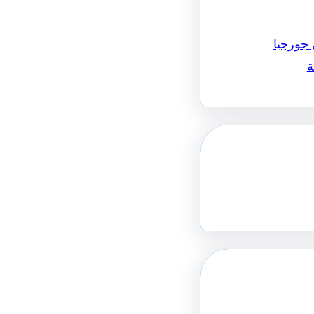
 جورجيا
ة