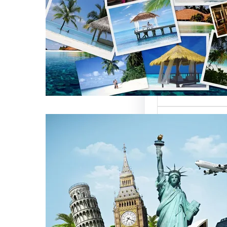
العالمية على
كات السياحة
تعتبر من العناصر
التي تؤثر…
كات السياحة
مات متميزة
 الوافدين
سياحة بمصر تقدم