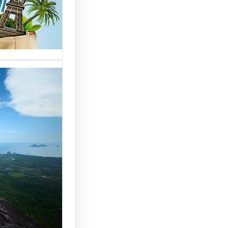
خدمات مت
الوافدين،
تحسين 
سياحة: 
لجذب ال
النجاح
رقم شركة
أساسي لج
النجاح…