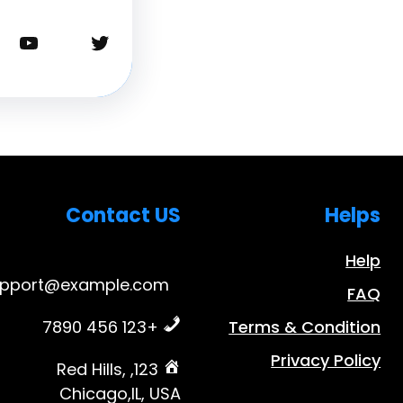
تويتر
يوتيوب
Contact US
Helps
Help
upport@example.com
FAQ
+123 456 7890
Terms & Condition
Privacy Policy
123, Red Hills,
Chicago,IL, USA