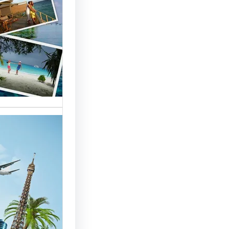
السياحة 
السوق
أسماء شر
العالمية 
الأساسية 
تقدم شر
بمصر خد
للسائحين
شركات ال