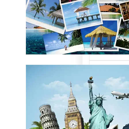
العالمية على
كات السياحة
تعتبر من العناصر
التي تؤثر…
كات السياحة
مات متميزة
 الوافدين
سياحة بمصر تقدم