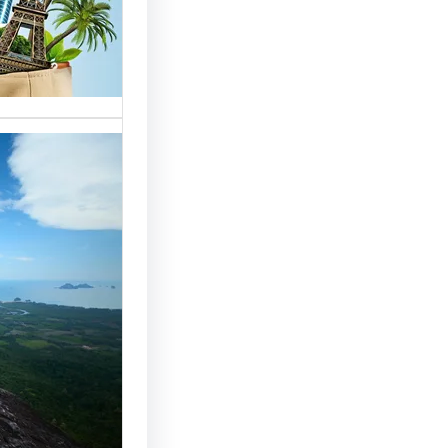
خدمات مت
الوافدين،
تحسين 
سياحة: 
لجذب ال
النجاح
رقم شركة
أساسي لج
النجاح…