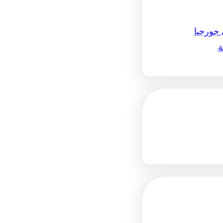
 جورجيا
ة