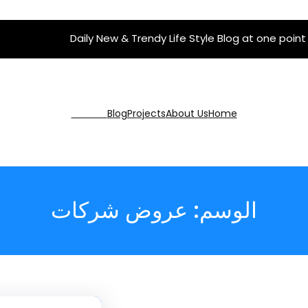
Daily New & Trendy Life Style Blog at one point
Get Pro
Blog
Projects
About Us
Home
الوسم:
عروض شركات