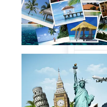
العالمية على
كات السياحة
تعتبر من العناصر
التي تؤثر…
كات السياحة
مات متميزة
 الوافدين
سياحة بمصر تقدم