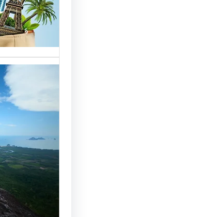
خدمات مت
الوافدين،
تحسين 
سياحة: 
لجذب ال
النجاح
رقم شركة
أساسي لج
النجاح…