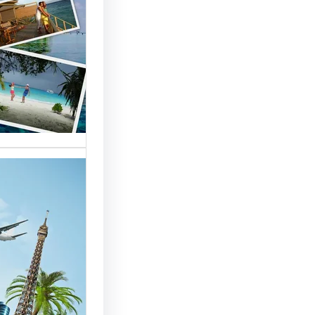
السياحة 
السوق
أسماء شر
العالمية 
الأساسية 
تقدم شر
بمصر خد
للسائحين
شركات ال