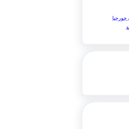
 جورجيا
ة