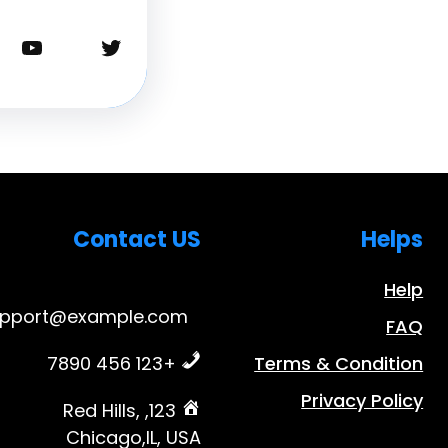
تويتر
يوتيوب
Contact US
Helps
Help
upport@example.com
FAQ
+123 456 7890
Terms & Condition
Privacy Policy
123, Red Hills,
Chicago,IL, USA