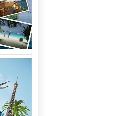
السياحة 
السوق
أسماء شر
العالمية 
الأساسية 
تقدم شر
بمصر خد
للسائحين
شركات ال