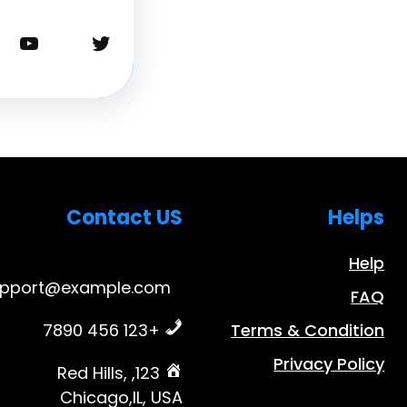
تويتر
يوتيوب
Contact US
Helps
Help
upport@example.com
FAQ
+123 456 7890
Terms & Condition
Privacy Policy
123, Red Hills,
Chicago,IL, USA