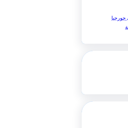
 جورجيا
ة