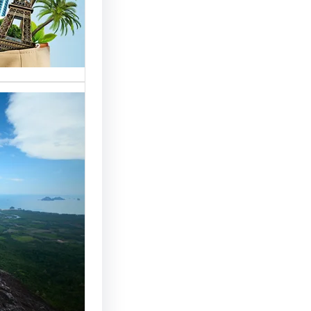
خدمات مت
الوافدين،
تحسين 
سياحة: 
لجذب ال
النجاح
رقم شركة
أساسي لج
النجاح…