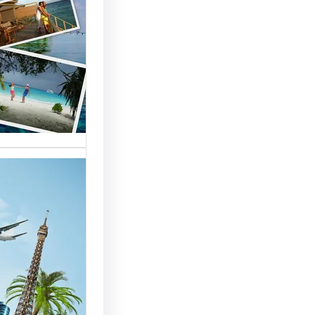
السياحة 
السوق
أسماء شر
العالمية 
الأساسية 
تقدم شر
بمصر خد
للسائحين
شركات ال