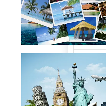
العالمية على
كات السياحة
تعتبر من العناصر
التي تؤثر…
كات السياحة
مات متميزة
 الوافدين
سياحة بمصر تقدم