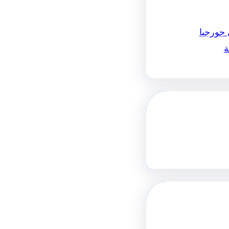
 جورجيا
ة