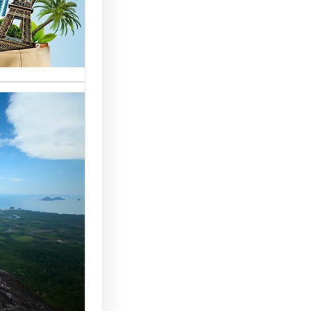
خدمات مت
الوافدين،
تحسين 
سياحة: 
لجذب ال
النجاح
رقم شركة
أساسي لج
النجاح…