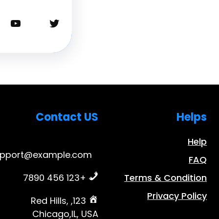
تويتر
يوتيوب
Contact US
Helps
Help
upport@example.com
FAQ
+123 456 7890
Terms & Condition
Privacy Policy
123, Red Hills,
Chicago,IL, USA