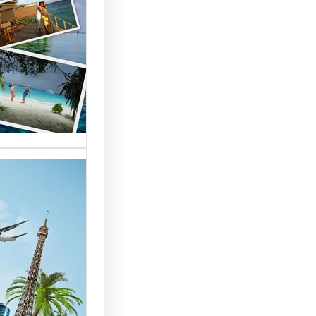
السياحة 
السوق
أسماء شر
العالمية 
الأساسية 
تقدم شر
بمصر خد
للسائحين
شركات ال