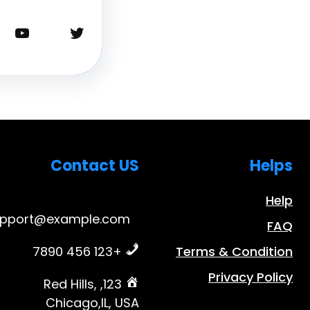
تويتر
يوتيوب
Contact US
Helps
Help
upport@example.com
FAQ
+123 456 7890
Terms & Condition
Privacy Policy
123, Red Hills,
Chicago,IL, USA