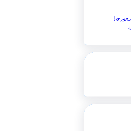
 جورجيا
ة