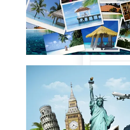
العالمية على
كات السياحة
تعتبر من العناصر
التي تؤثر…
كات السياحة
مات متميزة
 الوافدين
سياحة بمصر تقدم