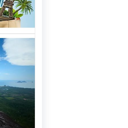
خدمات مت
الوافدين،
تحسين 
سياحة: 
لجذب ال
النجاح
رقم شركة
أساسي لج
النجاح…