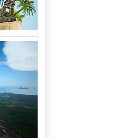
خدمات مت
الوافدين،
تحسين 
سياحة: 
لجذب ال
النجاح
رقم شركة
أساسي لج
النجاح…