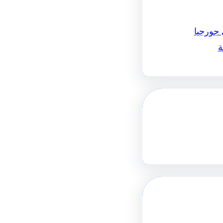
 جورجيا
ة