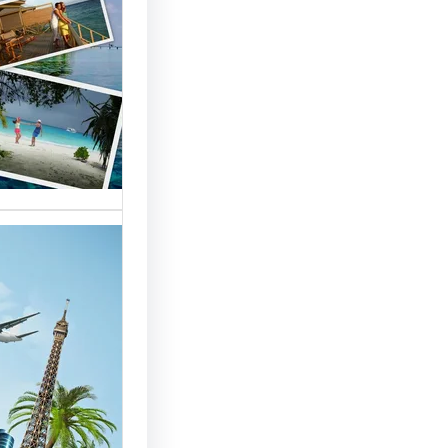
السياحة 
السوق
أسماء شر
العالمية 
الأساسية 
تقدم شر
بمصر خد
للسائحين
شركات ال