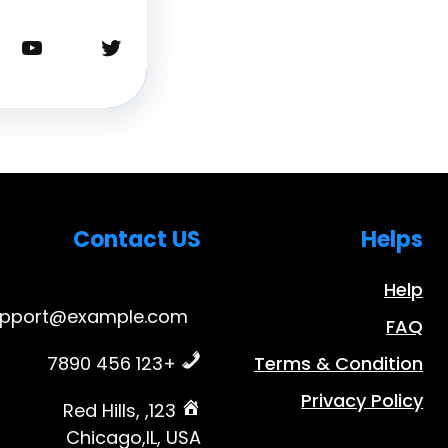
تويتر
يوتيوب
Contact US
Helps
Help
upport@example.com
FAQ
+123 456 7890
Terms & Condition
Privacy Policy
123, Red Hills,
Chicago,IL, USA