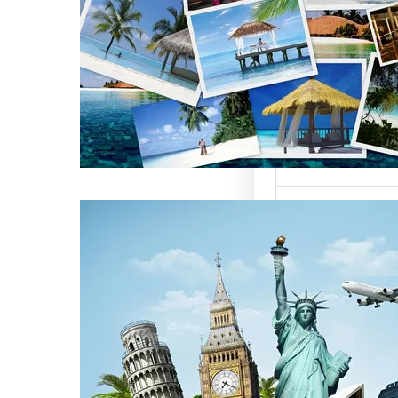
العالمية على
كات السياحة
تعتبر من العناصر
التي تؤثر…
كات السياحة
مات متميزة
 الوافدين
سياحة بمصر تقدم